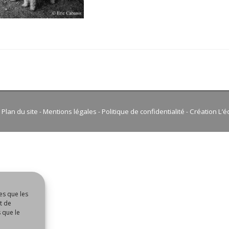
FESTIVAL
DE
MARIONNE
DE
MIREPOIX
:
LE
OFF
Plan du site
Mentions légales
Politique de confidentialité
Création L’é
-
-
-
-
es que les
t de
 que le