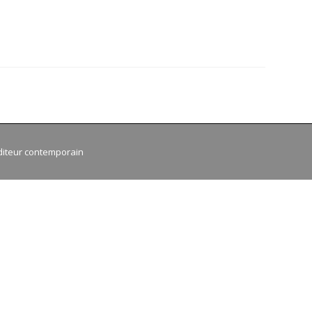
TTES
diteur contemporain