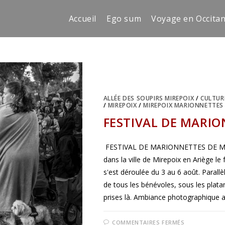
Accueil
Ego sum
Voyage en Occitan
ALLÉE DES SOUPIRS MIREPOIX
/
CULTUR
/
MIREPOIX
/
MIREPOIX MARIONNETTES
FESTIVAL DE MARION
FESTIVAL DE MARIONNETTES DE MIRE
dans la ville de Mirepoix en Ariège le
s'est déroulée du 3 au 6 août. Parallèl
de tous les bénévoles, sous les plata
prises là. Ambiance photographique 
SUR
COMMENTAIRES FERMÉS