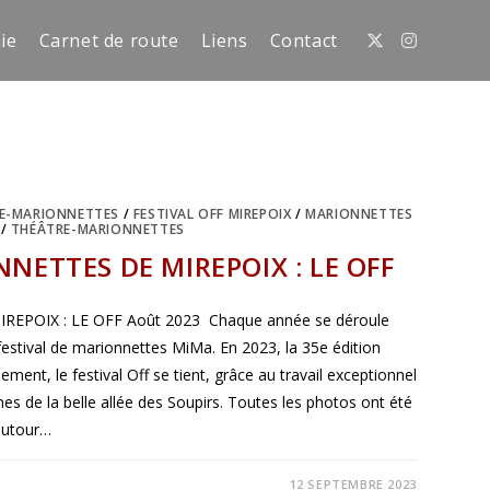
ie
Carnet de route
Liens
Contact
E-MARIONNETTES
/
FESTIVAL OFF MIREPOIX
/
MARIONNETTES
/
THÉÂTRE-MARIONNETTES
NETTES DE MIREPOIX : LE OFF
POIX : LE OFF Août 2023 Chaque année se déroule
 festival de marionnettes MiMa. En 2023, la 35e édition
ement, le festival Off se tient, grâce au travail exceptionnel
nes de la belle allée des Soupirs. Toutes les photos ont été
autour…
12 SEPTEMBRE 2023