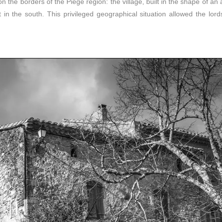
 on the borders of the Piège region: the village, built in the shape of an
in the south. This privileged geographical situation allowed the lord