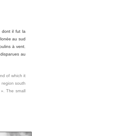
dont il fut la
allonée au sud
ulins à vent.
 disparues au
nd of which it
y region south
 ». The small