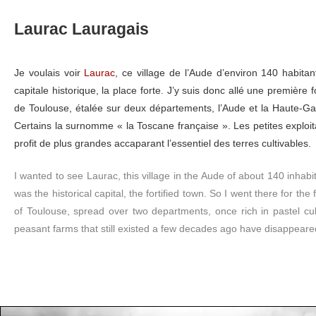
Laurac Lauragais
Je voulais voir
Laurac
, ce village de l’Aude d’environ 140 habita
capitale historique, la place forte. J’y suis donc allé une première
de Toulouse, étalée sur deux départements, l’Aude et la Haute-Gar
Certains la surnomme « la Toscane française ». Les petites exploi
profit de plus grandes accaparant l’essentiel des terres cultivables.
I wanted to see Laurac, this village in the Aude of about 140 inhabi
was the historical capital, the fortified town. So I went there for th
of Toulouse, spread over two departments, once rich in pastel c
peasant farms that still existed a few decades ago have disappeared 