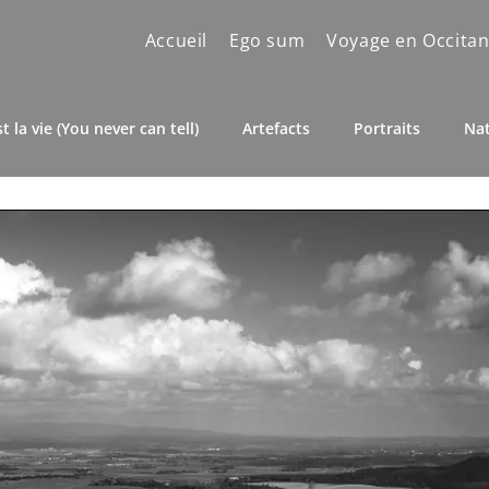
Accueil
Ego sum
Voyage en Occitan
st la vie (You never can tell)
Artefacts
Portraits
Na