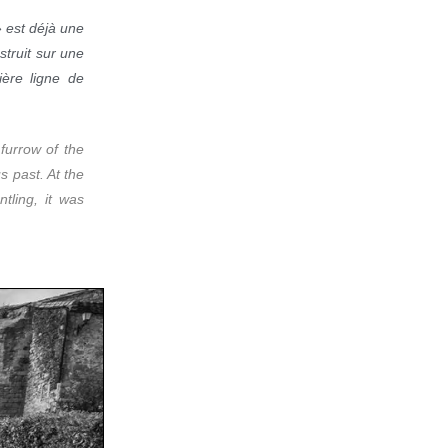
» est déjà une
struit sur une
ère ligne de
furrow of the
us past. At the
tling, it was