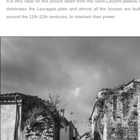
It is very clear on this picture taken from the Saint-Laurent plateau
dominates the Lauragais plain and almost all the houses are built 
around the 11th-12th centuries, to maintain their power.