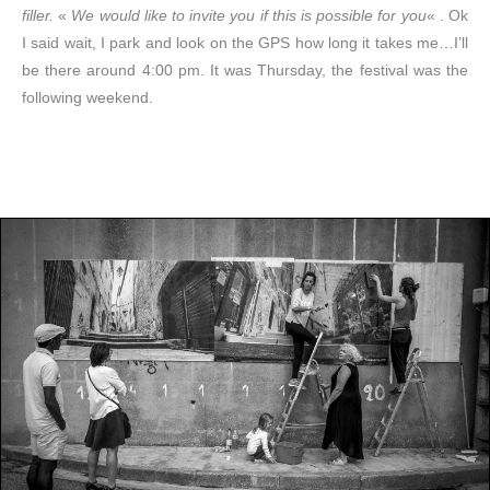
filler.
«
We would like to invite you if this is possible for you
« . Ok
I said wait, I park and look on the GPS how long it takes me…I’ll
be there around 4:00 pm. It was Thursday, the festival was the
following weekend.