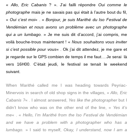
«
Allo, Eric Cabanis
? ». J’ai failli répondre
Oui comme le
photographe
mais je ne savais pas qui était à l’autre bout du fil,
«
Oui c’est moi
« . «
Bonjour, je suis Marithé du Iso Festival de
Vendémian et nous avons un problème avec un photographe
qui a un lumbago.
» Je me suis dit d’accord, j’ai compris, me
voilà bouche-trous maintenant ! «
Nous souhaitons vous inviter
si c’est possible pour vous
« . Ok j’ai dit attendez, je me gare et
je regarde sur le GPS combien de temps il me faut….Je serai là
vers 16H00. C’était jeudi, le festival se tenait le weekend
suivant.
When Marithé called me I was heading towards Peyriac-
Minervois in search of old shop signs in the villages, «
Allo, Eric
Cabanis ?
« . I almost answered,
Yes like the photographer
but I
didn’t know who was on the other end of the line, «
Yes it’s
me
« . «
Hello, I’m Marithé from the Iso Festival de Vendémian
and we have a problem with a photographer who has a
lumbago.
» I said to myself,
Okay, I understand, now I am a